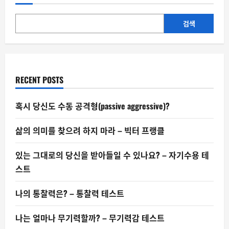
민
한
사
람
검색
들:
청
각
HSP
의
세
계
RECENT POSTS
혹시 당신도 수동 공격형(passive aggressive)?
삶의 의미를 찾으려 하지 마라 – 빅터 프랭클
있는 그대로의 당신을 받아들일 수 있나요? – 자기수용 테
스트
나의 통찰력은? – 통찰력 테스트
나는 얼마나 무기력할까? – 무기력감 테스트