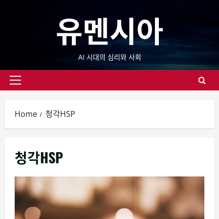
Skip
유멘시아
to
content
AI 시대의 심리와 사회
Primary
Menu
Home
청각HSP
청각HSP