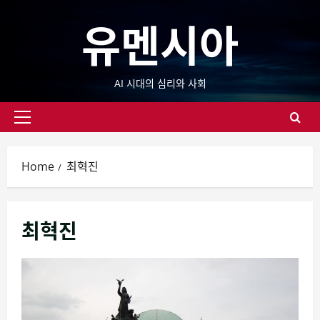
Skip
유멘시아
to
content
AI 시대의 심리와 사회
Primary
Menu
Home
최혁진
최혁진