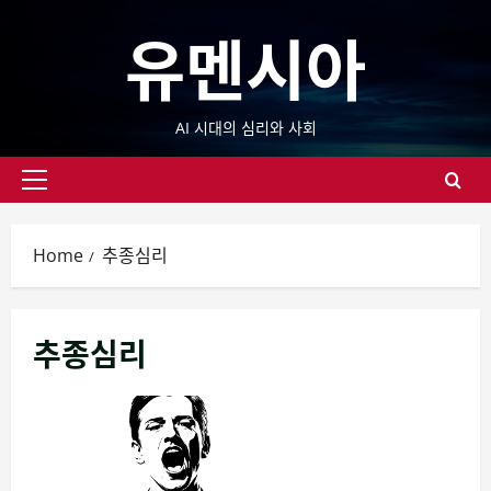
Skip
유멘시아
to
content
AI 시대의 심리와 사회
Primary
Menu
Home
추종심리
추종심리