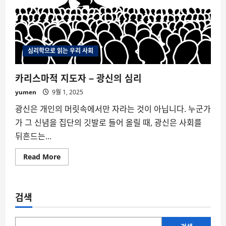
심리학으로 읽는 우리 사회
카리스마적 지도자 – 광신의 심리
yumen
9월 1, 2025
광신은 개인의 머릿속에서만 자라는 것이 아닙니다. 누군가
가 그 신념을 집단의 깃발로 들어 올릴 때, 광신은 사회를
뒤흔드는...
Read
Read More
more
about
카
리
스
검색
마
적
지
도