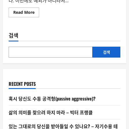
다. 이번에도 예외가 아니라서...
Read
Read More
more
about
업
그
레
검색
이
드
문
화
:
검색
우
리
는
왜
늘
‘최
신’을
RECENT POSTS
갈
망
할
까
혹시 당신도 수동 공격형(passive aggressive)?
삶의 의미를 찾으려 하지 마라 – 빅터 프랭클
있는 그대로의 당신을 받아들일 수 있나요? – 자기수용 테