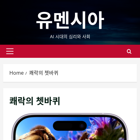
Skip
유멘시아
to
content
AI 시대의 심리와 사회
Primary
Menu
Home
쾌락의 쳇바퀴
쾌락의 쳇바퀴