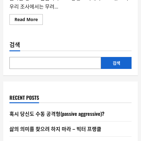
우리 조사에서는 무려...
Read
Read More
more
about
일
본
타
검색
카
이
치
내
각
검색
지
지
율
71%,
한
일
관
RECENT POSTS
계
에
주
는
혹시 당신도 수동 공격형(passive aggressive)?
의
미
삶의 의미를 찾으려 하지 마라 – 빅터 프랭클