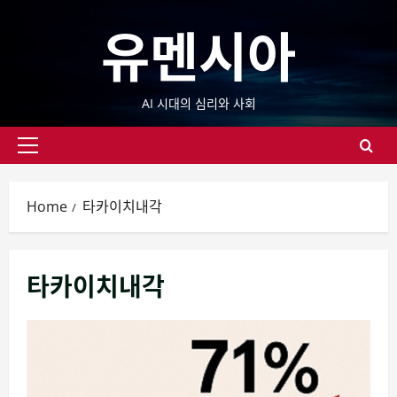
Skip
유멘시아
to
content
AI 시대의 심리와 사회
Primary
Menu
Home
타카이치내각
타카이치내각