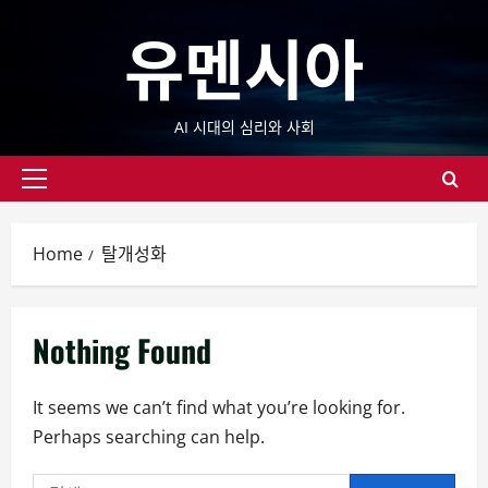
Skip
유멘시아
to
content
AI 시대의 심리와 사회
Primary
Menu
Home
탈개성화
Nothing Found
It seems we can’t find what you’re looking for.
Perhaps searching can help.
검