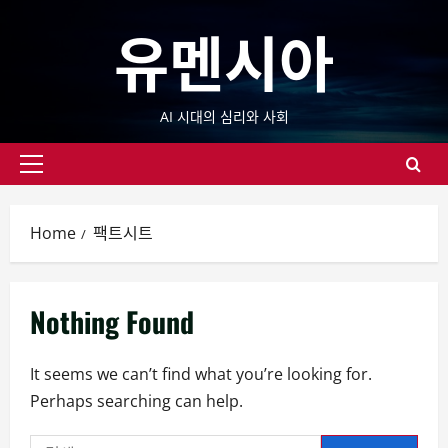
Skip
유멘시아
to
content
AI 시대의 심리와 사회
Primary
Menu
Home
팩트시트
Nothing Found
It seems we can’t find what you’re looking for.
Perhaps searching can help.
검