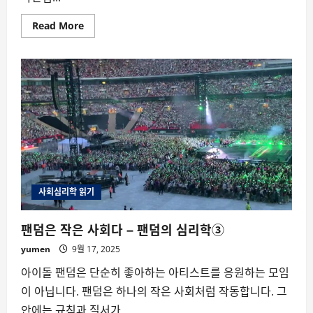
Read
Read More
more
about
AI
가
수
의
빌
보
드
1
위
가
한
국
음
악
계
사회심리학 읽기
에
뜻
하
팬덤은 작은 사회다 – 팬덤의 심리학③
는
것
yumen
9월 17, 2025
아이돌 팬덤은 단순히 좋아하는 아티스트를 응원하는 모임
이 아닙니다. 팬덤은 하나의 작은 사회처럼 작동합니다. 그
안에는 규칙과 질서가...