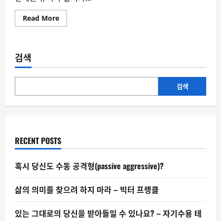
Read
Read More
more
about
팬
덤
은
검색
작
은
사
회
다
검색
–
팬
덤
의
심
리
학
RECENT POSTS
③
혹시 당신도 수동 공격형(passive aggressive)?
삶의 의미를 찾으려 하지 마라 – 빅터 프랭클
있는 그대로의 당신을 받아들일 수 있나요? – 자기수용 테