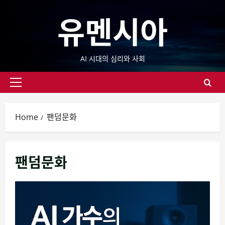
Skip
유멘시아
to
content
AI 시대의 심리와 사회
Primary
Menu
Home
팬덤문화
팬덤문화