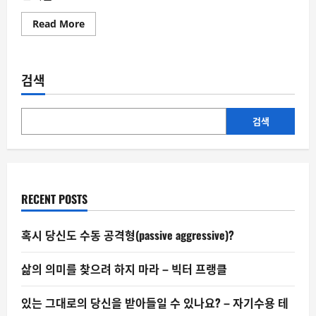
Read
Read More
more
about
왜
우
리
검색
는
늘
‘내
가
옳
검색
다’고
믿
는
가
–
나
이
RECENT POSTS
브
리
얼
리
혹시 당신도 수동 공격형(passive aggressive)?
즘
의
함
삶의 의미를 찾으려 하지 마라 – 빅터 프랭클
정
있는 그대로의 당신을 받아들일 수 있나요? – 자기수용 테