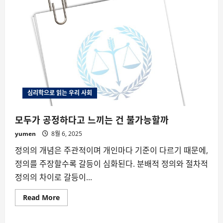
는
정
말
더
창
의
적
일
까?
심리학으로 읽는 우리 사회
모두가 공정하다고 느끼는 건 불가능할까
yumen
8월 6, 2025
정의의 개념은 주관적이며 개인마다 기준이 다르기 때문에,
정의를 주장할수록 갈등이 심화된다. 분배적 정의와 절차적
정의의 차이로 갈등이...
Read
Read More
more
about
모