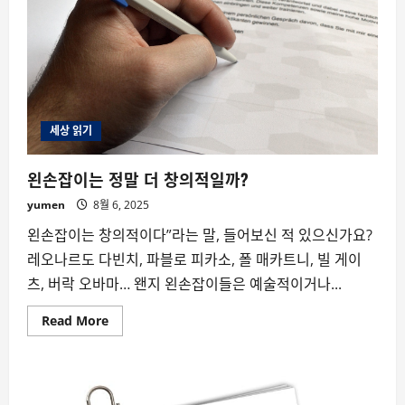
세상 읽기
왼손잡이는 정말 더 창의적일까?
yumen
8월 6, 2025
왼손잡이는 창의적이다”라는 말, 들어보신 적 있으신가요?
레오나르도 다빈치, 파블로 피카소, 폴 매카트니, 빌 게이
츠, 버락 오바마… 왠지 왼손잡이들은 예술적이거나...
Read
Read More
more
about
왼
손
잡
이