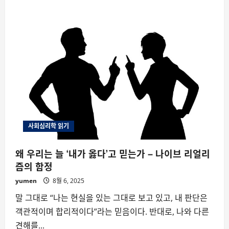
두
가
공
정
하
다
고
느
끼
는
건
불
가
능
할
까
사회심리학 읽기
왜 우리는 늘 ‘내가 옳다’고 믿는가 – 나이브 리얼리
즘의 함정
yumen
8월 6, 2025
말 그대로 “나는 현실을 있는 그대로 보고 있고, 내 판단은
객관적이며 합리적이다”라는 믿음이다. 반대로, 나와 다른
견해를...