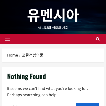
Skip
유멘시아
to
content
AI 시대의 심리와 사회
Primary
Menu
Home
포괄적합의문
Nothing Found
It seems we can’t find what you’re looking for.
Perhaps searching can help.
검