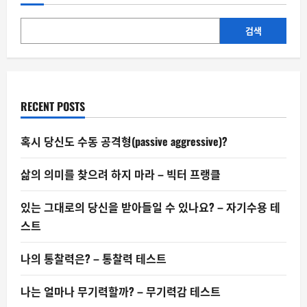
마–
왜
엄
마
검색
를
비
난
하
는
가
RECENT POSTS
혹시 당신도 수동 공격형(passive aggressive)?
삶의 의미를 찾으려 하지 마라 – 빅터 프랭클
있는 그대로의 당신을 받아들일 수 있나요? – 자기수용 테
스트
나의 통찰력은? – 통찰력 테스트
나는 얼마나 무기력할까? – 무기력감 테스트