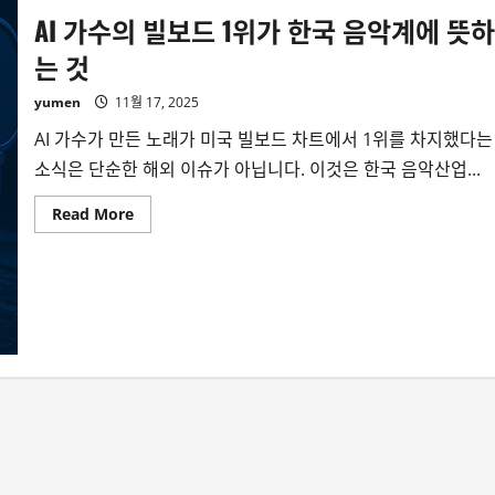
AI 가수의 빌보드 1위가 한국 음악계에 뜻하
는 것
yumen
11월 17, 2025
AI 가수가 만든 노래가 미국 빌보드 차트에서 1위를 차지했다는
소식은 단순한 해외 이슈가 아닙니다. 이것은 한국 음악산업...
Read
Read More
more
about
AI
가
수
의
빌
보
드
1
위
가
한
국
음
악
계
에