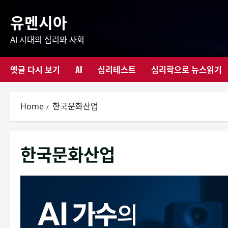
Skip
유멘시아
to
content
AI 시대의 심리와 사회
옛글 다시 보기
AI
심리테스트
심리학으로 뉴스읽기
Home
한국문화산업
한국문화산업