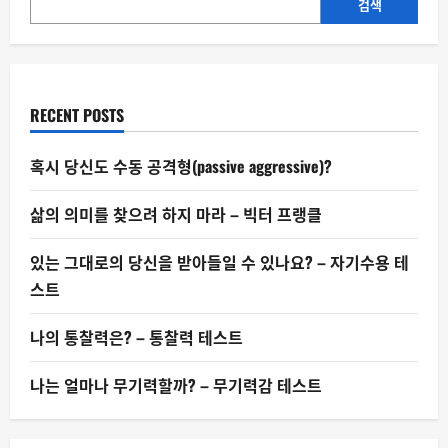
하
검색
우
스,
‘노
예
계
약’의
민
RECENT POSTS
낯
혹시 당신도 수동 공격형(passive aggressive)?
삶의 의미를 찾으려 하지 마라 – 빅터 프랭클
있는 그대로의 당신을 받아들일 수 있나요? – 자기수용 테
스트
나의 통찰력은? – 통찰력 테스트
나는 얼마나 무기력할까? – 무기력감 테스트