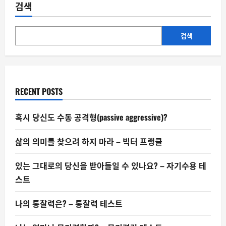
용
검색
“젊
은
층
‘쿨
하
검색
다’며
해
외
투
자
몰
려…
RECENT POSTS
유
행
처
럼
혹시 당신도 수동 공격형(passive aggressive)?
번
져
걱
삶의 의미를 찾으려 하지 마라 – 빅터 프랭클
정”—
한
국
은
있는 그대로의 당신을 받아들일 수 있나요? – 자기수용 테
행
총
스트
재
가
할
나의 통찰력은? – 통찰력 테스트
말
인
가