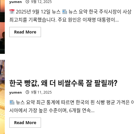
yumen
9월 12, 2025
2025년 9월 12일 뉴스
뉴스 요약 한국 주식시장이 사상
최고치를 기록했습니다. 주요 원인은 이재명 대통령이...
Read
Read More
more
about
한
국
증
시
사
상
최
고
치,
한국 빵값, 왜 더 비쌀수록 잘 팔릴까?
투
자
자
yumen
9월 11, 2025
들
의
뉴스 요약 최근 통계에 따르면 한국의 흰 식빵 평균 가격은 
심
리
시아에서 가장 높은 수준이며, 6개월 연속...
Read
Read More
more
about