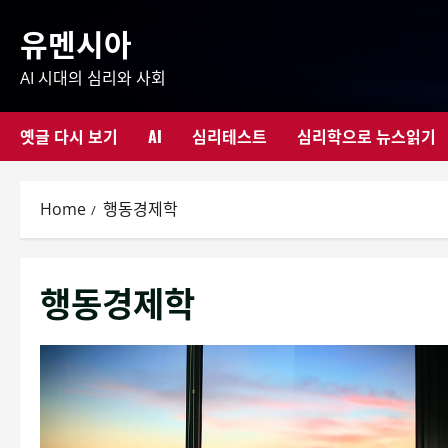
Skip
유멘시아
to
content
AI 시대의 심리와 사회
옛글 다시 보기
AI
심리테스트
심리학으로 뉴스읽기
Home
행동경제학
행동경제학