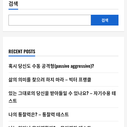
그
검색
대
로
의
당
신
검색
을
받
아
들
일
수
있
RECENT POSTS
나
요?
–
자
혹시 당신도 수동 공격형(passive aggressive)?
기
수
용
삶의 의미를 찾으려 하지 마라 – 빅터 프랭클
테
스
트
있는 그대로의 당신을 받아들일 수 있나요? – 자기수용 테
스트
나의 통찰력은? – 통찰력 테스트