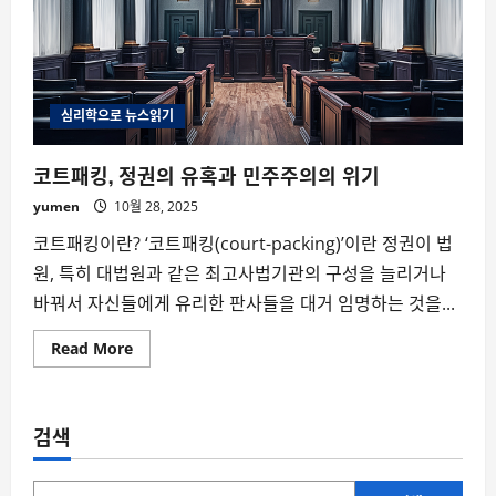
심리학으로 뉴스읽기
코트패킹, 정권의 유혹과 민주주의의 위기
yumen
10월 28, 2025
코트패킹이란? ‘코트패킹(court-packing)’이란 정권이 법
원, 특히 대법원과 같은 최고사법기관의 구성을 늘리거나
바꿔서 자신들에게 유리한 판사들을 대거 임명하는 것을...
Read
Read More
more
about
코
트
패
검색
킹,
정
권
의