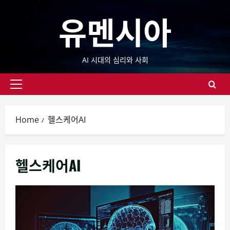
Skip
유멘시아
to
content
AI 시대의 심리와 사회
Primary
Menu
Home
헬스케어AI
헬스케어AI