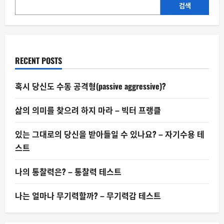
발
검색
적
으
로
늘
어
나
는
RECENT POSTS
가
혹시 당신도 수동 공격형(passive aggressive)?
삶의 의미를 찾으려 하지 마라 – 빅터 프랭클
있는 그대로의 당신을 받아들일 수 있나요? – 자기수용 테
스트
나의 통찰력은? – 통찰력 테스트
나는 얼마나 무기력할까? – 무기력감 테스트