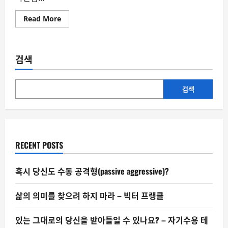
Read
Read More
more
about
AI
가
수
검색
의
빌
보
드
1
검색
위
가
한
국
음
악
계
RECENT POSTS
에
뜻
하
는
혹시 당신도 수동 공격형(passive aggressive)?
것
삶의 의미를 찾으려 하지 마라 – 빅터 프랭클
있는 그대로의 당신을 받아들일 수 있나요? – 자기수용 테