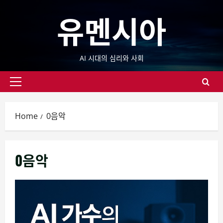
Skip
유멘시아
to
content
AI 시대의 심리와 사회
Primary
Menu
Home
0음악
0음악