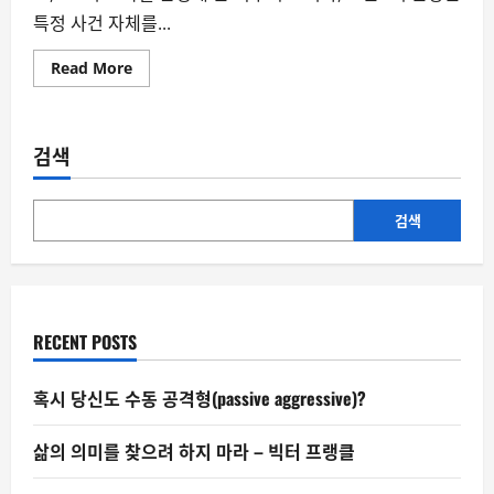
특정 사건 자체를...
Read
Read More
more
about
[박
정
훈
검색
칼
럼]
4,000
억
도
검색
둑
질
을
완
성
해
준
RECENT POSTS
마
지
막
조
혹시 당신도 수동 공격형(passive aggressive)?
력
자
‘그
삶의 의미를 찾으려 하지 마라 – 빅터 프랭클
분’