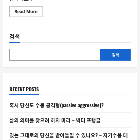
Read
Read More
more
about
AI
가
‘식
검색
용’이
라
해
서
먹
검색
었
더
니
독
버
섯
이
RECENT POSTS
었
다
혹시 당신도 수동 공격형(passive aggressive)?
삶의 의미를 찾으려 하지 마라 – 빅터 프랭클
있는 그대로의 당신을 받아들일 수 있나요? – 자기수용 테