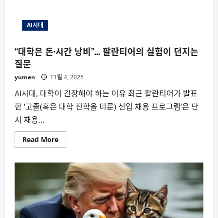
AI시대
“대학은 돈·시간 낭비”… 팔란티어의 실험이 던지는
질문
yumen
11월 4, 2025
AI시대, 대학이 긴장해야 하는 이유 최근 팔란티어가 발표
한 ‘고졸(혹은 대학 진학을 미룬) 신입 채용 프로그램’은 단
지 채용...
Read
Read More
more
about
“대
학
은
돈
·
시
간
낭
비”…