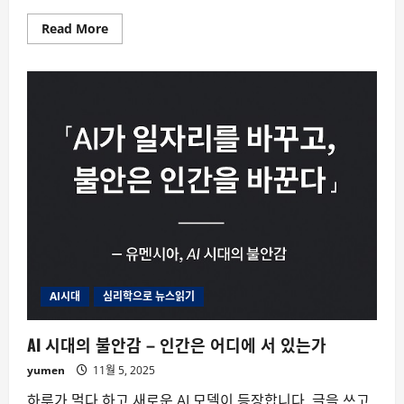
Read
Read More
more
about
AI
시
대,
불
안
은
어
디
에
서
오
는
가
AI시대
심리학으로 뉴스읽기
AI 시대의 불안감 – 인간은 어디에 서 있는가
yumen
11월 5, 2025
하루가 멀다 하고 새로운 AI 모델이 등장합니다. 글을 쓰고,