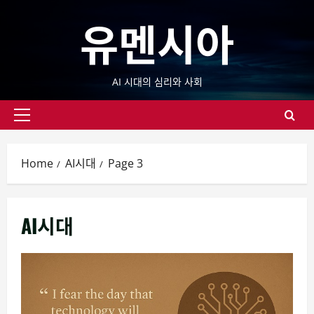
Skip
유멘시아
to
content
AI 시대의 심리와 사회
Primary
Menu
Home
AI시대
Page 3
AI시대