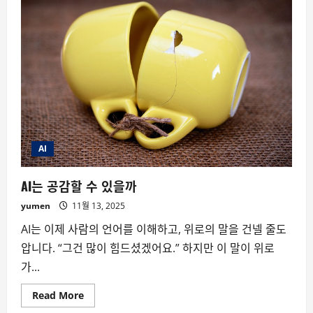
이
인
간
의
상
호
작
용
을
능
가
하
는
날,
우
리
AI
는
바
보
AI는 공감할 수 있을까
가
될
yumen
11월 13, 2025
것
이
다
AI는 이제 사람의 언어를 이해하고, 위로의 말을 건넬 줄도
―
아
압니다. “그건 많이 힘드셨겠어요.” 하지만 이 말이 위로
인
슈
가...
타
인
Read
Read More
more