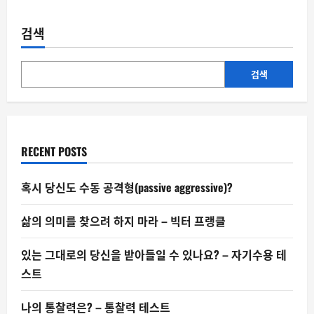
크
페
의
심
리
검색
이
학
–
눈
지
으
검색
로
본
매
다
고
믿
김
을
수
있
RECENT POSTS
을
까?
혹시 당신도 수동 공격형(passive aggressive)?
삶의 의미를 찾으려 하지 마라 – 빅터 프랭클
있는 그대로의 당신을 받아들일 수 있나요? – 자기수용 테
스트
나의 통찰력은? – 통찰력 테스트