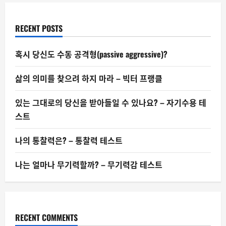
괴’가
일
자
리
RECENT POSTS
감
소
의
가
혹시 당신도 수동 공격형(passive aggressive)?
속
신
호
삶의 의미를 찾으려 하지 마라 – 빅터 프랭클
인
가
있는 그대로의 당신을 받아들일 수 있나요? – 자기수용 테
스트
나의 통찰력은? – 통찰력 테스트
나는 얼마나 무기력할까? – 무기력감 테스트
RECENT COMMENTS