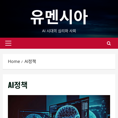
Skip
유멘시아
to
content
AI 시대의 심리와 사회
Primary
Menu
Home
AI정책
AI정책