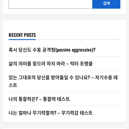
발
검색
적
으
로
늘
어
나
는
RECENT POSTS
가
혹시 당신도 수동 공격형(passive aggressive)?
삶의 의미를 찾으려 하지 마라 – 빅터 프랭클
있는 그대로의 당신을 받아들일 수 있나요? – 자기수용 테
스트
나의 통찰력은? – 통찰력 테스트
나는 얼마나 무기력할까? – 무기력감 테스트