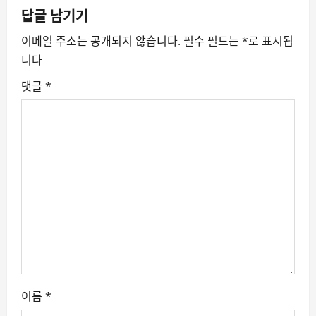
v
답글 남기기
이메일 주소는 공개되지 않습니다.
필수 필드는
*
로 표시됩
i
니다
g
댓글
*
a
t
i
o
n
이름
*