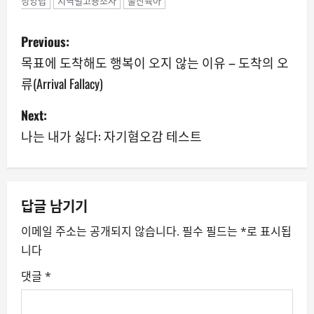
정양립
지역별고용조사
출산육아
P
Previous:
o
목표에 도착해도 행복이 오지 않는 이유 – 도착의 오
류(Arrival Fallacy)
s
Next:
t
나는 내가 싫다: 자기혐오감 테스트
n
a
v
답글 남기기
이메일 주소는 공개되지 않습니다.
필수 필드는
*
로 표시됩
i
니다
g
댓글
*
a