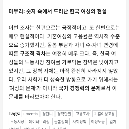
마무리: 숫자 속에서 드러난 한국 여성의 현실
이번 조사는 한편으로는 긍정적이고, 또 한편으로는
매우 현실적이다. 기혼여성의 고용률은 역사적 수준
으로 증가했지만, 돌봄 부담과 자녀 수·자녀 연령에
따른
구조적 격차
는 여전히 매우 크다. 즉, 한국 여
성들의 노동시장 참여를 가로막는 장벽은 낮아지고
있지만, 그 장벽 자체는 아직 완전히 사라지지 않았
다. 우리 사회가 더 성숙한 방향으로 가기 위해서는
‘여성의 문제’가 아니라
국가 경쟁력의 문제
로서 이
문제를 바라보아야 한다.
Tags:
umentia
경단녀
경력단절
고용조사
기혼여성고용
노동시장
데이터브리핑
돌봄정책
사회정책
여성노동
일가