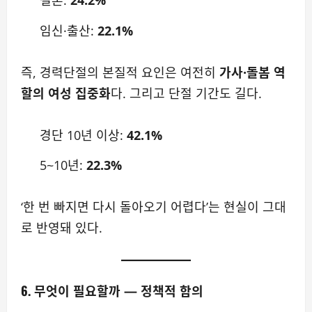
결혼:
24.2%
임신·출산:
22.1%
즉, 경력단절의 본질적 요인은 여전히
가사·돌봄 역
할의 여성 집중화
다. 그리고 단절 기간도 길다.
경단 10년 이상:
42.1%
5~10년:
22.3%
‘한 번 빠지면 다시 돌아오기 어렵다’는 현실이 그대
로 반영돼 있다.
6. 무엇이 필요할까 — 정책적 함의