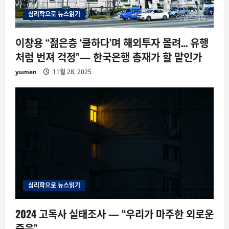
심리학으로 뉴스읽기
이창용 “젊은층 ‘쿨하다’며 해외투자 몰려… 유행
처럼 번져 걱정”— 한국은행 총재가 할 말인가
yumen
11월 28, 2025
심리학으로 뉴스읽기
2024 고독사 실태조사 — “우리가 마주한 외로운
죽음”