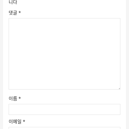
니다
i
댓글
*
g
a
t
i
o
n
이름
*
이메일
*