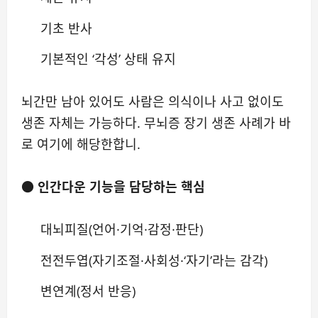
기초 반사
기본적인 ‘각성’ 상태 유지
뇌간만 남아 있어도 사람은 의식이나 사고 없이도
생존 자체는 가능하다. 무뇌증 장기 생존 사례가 바
로 여기에 해당한합니.
●
인간다운 기능을 담당하는 핵심
대뇌피질(언어·기억·감정·판단)
전전두엽(자기조절·사회성·‘자기’라는 감각)
변연계(정서 반응)