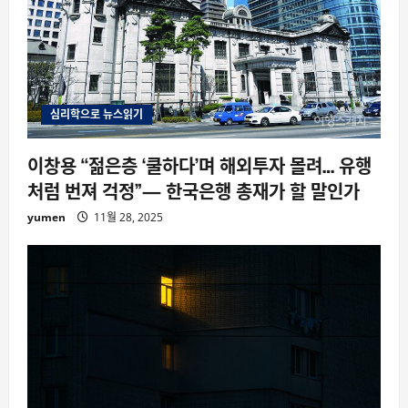
심리학으로 뉴스읽기
이창용 “젊은층 ‘쿨하다’며 해외투자 몰려… 유행
처럼 번져 걱정”— 한국은행 총재가 할 말인가
yumen
11월 28, 2025