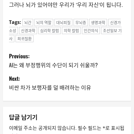
그러나 뇌가 있어야만 우리가 ‘우리 자신’이 됩니다.
Tags:
뇌간
뇌의 역할
대뇌피질
무뇌증
생명과학
신경가
소성
신경과학
심리학 칼럼
의학 칼럼
인간의식
조선일보 기
사
희귀질환
P
Previous:
o
AI는 왜 부정행위의 수단이 되기 쉬울까?
s
Next:
비싼 차가 보행자를 덜 배려하는 이유
t
n
a
답글 남기기
v
이메일 주소는 공개되지 않습니다.
필수 필드는
*
로 표시됩