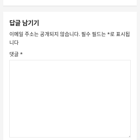
n
a
답글 남기기
v
이메일 주소는 공개되지 않습니다.
필수 필드는
*
로 표시됩
니다
i
댓글
*
g
a
t
i
o
n