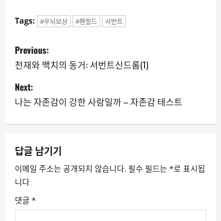
Tags:
#우뇌보상
#펜필드
서번트
P
Previous:
o
천재와 백치의 동거: 서번트신드롬(1)
s
Next:
나는 자존감이 강한 사람일까 – 자존감 테스트
t
n
a
답글 남기기
v
이메일 주소는 공개되지 않습니다.
필수 필드는
*
로 표시됩
니다
i
댓글
*
g