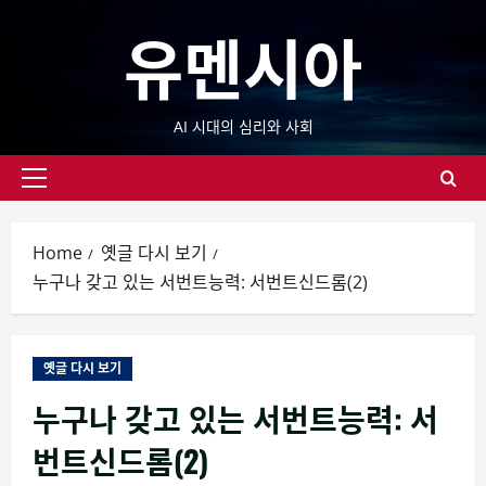
Skip
유멘시아
to
content
AI 시대의 심리와 사회
Primary
Menu
Home
옛글 다시 보기
누구나 갖고 있는 서번트능력: 서번트신드롬(2)
옛글 다시 보기
누구나 갖고 있는 서번트능력: 서
번트신드롬(2)