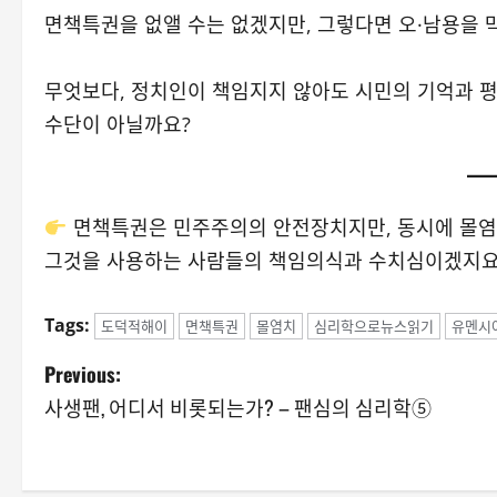
면책특권을 없앨 수는 없겠지만, 그렇다면 오·남용을 
무엇보다, 정치인이 책임지지 않아도 시민의 기억과 평
수단이 아닐까요?
면책특권은 민주주의의 안전장치지만, 동시에 몰염치
그것을 사용하는 사람들의 책임의식과 수치심이겠지요
Tags:
도덕적해이
면책특권
몰염치
심리학으로뉴스읽기
유멘시
P
Previous:
사생팬, 어디서 비롯되는가? – 팬심의 심리학⑤
o
s