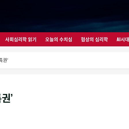
사회심리학 읽기
오늘의 수치심
협상의 심리학
AI시
특권’
권’