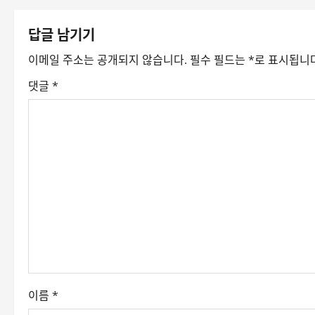
t
답글 남기기
n
이메일 주소는 공개되지 않습니다.
필수 필드는
*
로 표시됩니
a
댓글
*
v
i
g
a
t
i
o
이름
*
n