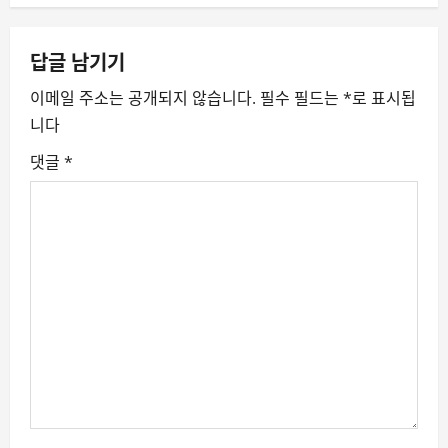
a
v
답글 남기기
이메일 주소는 공개되지 않습니다.
필수 필드는
*
로 표시됩
i
니다
g
댓글
*
a
t
i
o
n