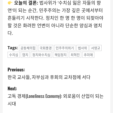
오늘의 결론:
법사위가 ‘수치심 잃은 자들의 향
연’이 되는 순간, 민주주의는 가장 깊은 곳에서부터
흔들리기 시작한다. 정치인 한 명 한 명이 되찾아야
할 것은 화려한 언변이 아니라 단순한 양심과 염치
다.
Tags:
공동체의힘
국회풍경
민주주의위기
법사위
서영교
수치심
염치
정치와수치심
책임정치
최혁진
추미애
P
Previous:
o
한국 교사들, 자부심과 후회의 교차점에 서다
s
Next:
고독 경제(Loneliness Economy): 외로움이 산업이 되는
t
시대
n