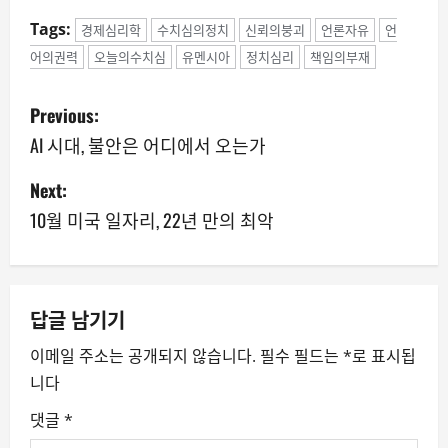
Tags:
경제심리학
수치심의정치
신뢰의붕괴
언론자유
언
어의권력
오늘의수치심
유멘시아
정치심리
책임의부재
P
Previous:
o
AI 시대, 불안은 어디에서 오는가
s
Next:
10월 미국 일자리, 22년 만의 최악
t
n
a
답글 남기기
v
이메일 주소는 공개되지 않습니다.
필수 필드는
*
로 표시됩
니다
i
댓글
*
g