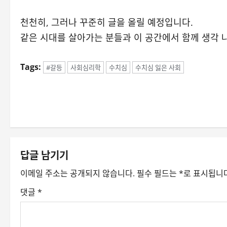
천천히, 그러나 꾸준히 글을 올릴 예정입니다.
같은 시대를 살아가는 분들과 이 공간에서 함께 생각 
Tags:
#갈등
사회심리학
수치심
수치심 잃은 사회
P
o
s
t
답글 남기기
n
이메일 주소는 공개되지 않습니다.
필수 필드는
*
로 표시됩니
a
댓글
*
v