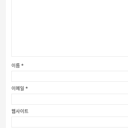
i
g
a
t
i
o
이름
*
n
이메일
*
웹사이트