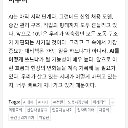
AI는 아직 시작 단계다. 그런데도 신입 채용 모델,
중간 관리 구조, 직업의 형태까지 모두 흔들리고 있
다. 앞으로 10년은 우리가 익숙했던 모든 노동 구조
가 재편되는 시기일 것이다. 그리고 그 속에서 가장
중요한 대비책은 “어떤 일을 하느냐”가 아니라,
AI를
어떻게 쓰느냐
가 될 가능성이 매우 높다. 앞으로 이
런 흐름과 현장의 변화들을 계속 기록해 둘 필요가
있다. 우리가 살고 있는 시대가 어떻게 바뀌고 있는
지, 너무 빠르게 지나가고 있기 때문이다.
Tags:
AI대체
AI시대
AI전환
노동시장변화
미래직업
부
의양극화
신입채용붕괴
인공지능사회
일자리미래
자동화
중간관리자위기
취업난