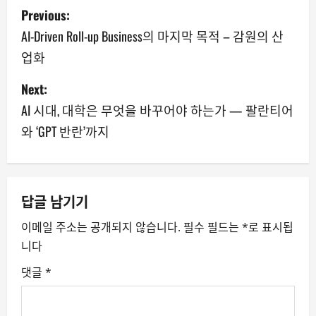
P
Previous:
o
AI-Driven Roll-up Business의 마지막 목적 – 감원의 산
업화
s
Next:
t
AI 시대, 대학은 무엇을 바꾸어야 하는가 — 팔란티어
n
와 ‘GPT 반란’까지
a
v
답글 남기기
i
이메일 주소는 공개되지 않습니다.
필수 필드는
*
로 표시됩
g
니다
a
댓글
*
t