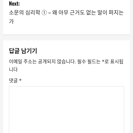
s
Next:
소문의 심리학 ① – 왜 아무 근거도 없는 말이 퍼지는
t
가
n
a
v
답글 남기기
이메일 주소는 공개되지 않습니다.
필수 필드는
*
로 표시됩
i
니다
g
댓글
*
a
t
i
o