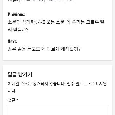
P
Previous:
o
소문의 심리학 ②-불붙는 소문, 왜 우리는 그토록 빨
리 믿을까?
s
Next:
t
같은 말을 듣고도 왜 다르게 해석할까?
n
a
v
답글 남기기
이메일 주소는 공개되지 않습니다.
필수 필드는
*
로 표시됩
i
니다
g
댓글
*
a