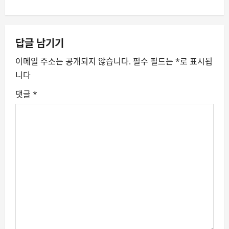
n
a
답글 남기기
v
이메일 주소는 공개되지 않습니다.
필수 필드는
*
로 표시됩
니다
i
댓글
*
g
a
t
i
o
n