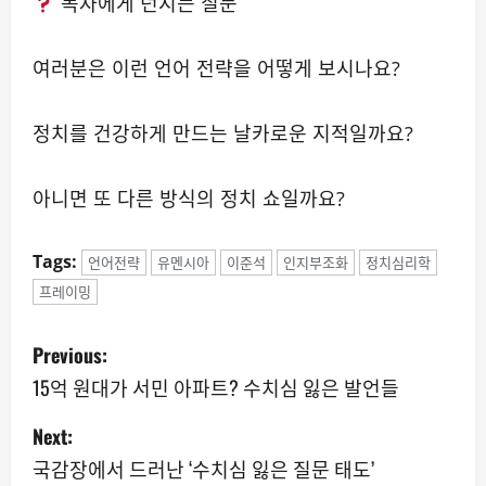
독자에게 던지는 질문
여러분은 이런 언어 전략을 어떻게 보시나요?
정치를 건강하게 만드는 날카로운 지적일까요?
아니면 또 다른 방식의 정치 쇼일까요?
Tags:
언어전략
유멘시아
이준석
인지부조화
정치심리학
프레이밍
P
Previous:
o
15억 원대가 서민 아파트? 수치심 잃은 발언들
s
Next:
국감장에서 드러난 ‘수치심 잃은 질문 태도’
t