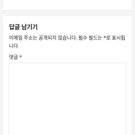
s
t
답글 남기기
n
이메일 주소는 공개되지 않습니다.
필수 필드는
*
로 표시됩
a
니다
v
댓글
*
i
g
a
t
i