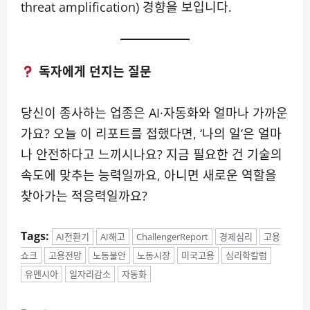
threat amplification) 경향을 보입니다.
독자에게 던지는 질문
당신이 종사하는 업종은 AI·자동화와 얼마나 가까운
가요? 오늘 이 리포트를 접했다면, ‘나의 일’은 얼마
나 안전하다고 느끼시나요? 지금 필요한 건 기술의
속도에 맞추는 능력일까요, 아니면 새로운 역할을
찾아가는 적응력일까요?
Tags:
AI전환기
AI해고
ChallengerReport
경제심리
고용
쇼크
고용전망
노동불안
노동시장
미국고용
심리학칼럼
유멘시아
일자리감소
자동화
P