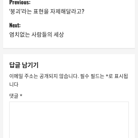
Previous:
o
‘붕괴’라는 표현을 자제해달라고?
s
Next:
염치없는 사람들의 세상
t
n
a
답글 남기기
v
이메일 주소는 공개되지 않습니다.
필수 필드는
*
로 표시됩
니다
i
댓글
*
g
a
t