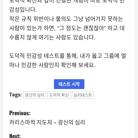
도덕적 확신과 깊이 연결된 개념이 바로 도덕적 민
감성입니다.
작은 규칙 위반이나 불의도 그냥 넘어가지 못하는
사람이 있는가 하면, “그 정도는 괜찮잖아” 하고 대
수롭지 않게 여기는 사람도 있습니다.
도덕적 민감성 테스트를 통해, 내가 옳고 그름에 얼
마나 민감한 사람인지 확인해 보세요.
테스트 시작
Tags:
광신의 심리
도덕적 확신
심리테스트
P
Previous:
o
카리스마적 지도자 – 광신의 심리
s
Next: