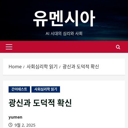
Skip
유멘시아
to
content
AI 시대의 심리와 사회
Primary
Menu
Home
사회심리학 읽기
광신과 도덕적 확신
간이테스트
사회심리학 읽기
광신과 도덕적 확신
yumen
9월 2, 2025