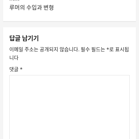
루머의 수입과 변형
t
n
a
답글 남기기
v
이메일 주소는 공개되지 않습니다.
필수 필드는
*
로 표시됩
니다
i
댓글
*
g
a
t
i
o