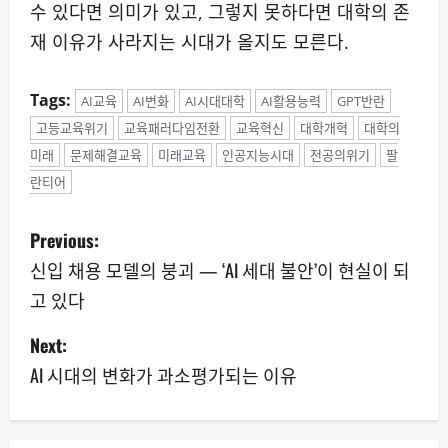
수 있다면 의미가 있고, 그렇지 못하다면 대학의 존
재 이유가 사라지는 시대가 올지도 모른다.
Tags:
AI교육
AI변화
AI시대대학
AI활용능력
GPT반란
고등교육위기
교육패러다임전환
교육혁신
대학개혁
대학의
미래
문제해결교육
미래교육
인공지능시대
전공의위기
팔
란티어
P
Previous:
o
신입 채용 모델의 붕괴 — ‘AI 세대 불안’이 현실이 되
고 있다
s
Next:
t
AI 시대의 변화가 과소평가되는 이유
n
a