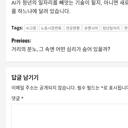
AI가 청년의 일자리를 빼앗는 기술이 될지, 아니면 
를 하느냐에 달려 있습니다.
Tags:
AI고용
노동시장변화
연공편향
유멘시아
청년일자리
한
P
Previous:
거리의 분노, 그 속엔 어떤 심리가 숨어 있을까?
o
s
t
답글 남기기
n
이메일 주소는 공개되지 않습니다.
필수 필드는
*
로 표시됩니
a
댓글
*
v
i