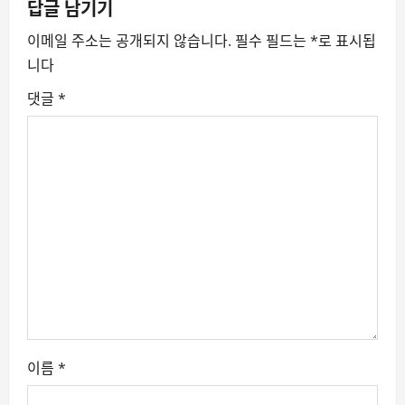
a
답글 남기기
v
이메일 주소는 공개되지 않습니다.
필수 필드는
*
로 표시됩
니다
i
댓글
*
g
a
t
i
o
n
이름
*