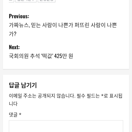
P
Previous:
o
가짜뉴스, 믿는 사람이 나쁜가 퍼뜨린 사람이 나쁜
가?
s
Next:
t
국회의원 추석 ‘떡값’ 425만 원
n
a
v
답글 남기기
이메일 주소는 공개되지 않습니다.
필수 필드는
*
로 표시됩
i
니다
g
댓글
*
a