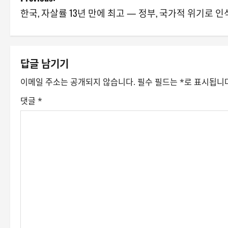
한국, 자살률 13년 만에 최고 — 정부, 국가적 위기로 인
o
s
t
답글 남기기
n
이메일 주소는 공개되지 않습니다.
필수 필드는
*
로 표시됩니
a
댓글
*
v
i
g
a
t