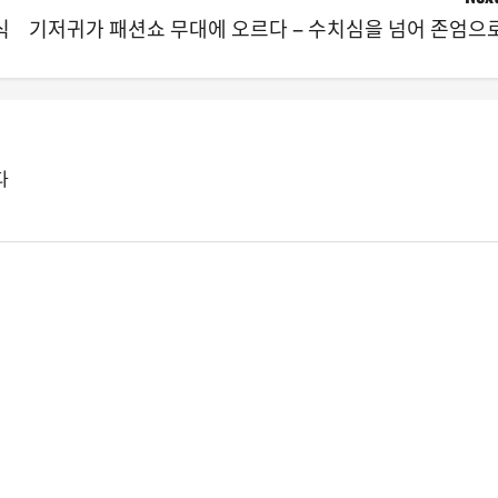
식
기저귀가 패션쇼 무대에 오르다 – 수치심을 넘어 존엄으
다