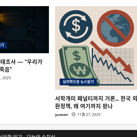
읽기
 실태조사 — “우리가
죽음”
, 2025
심리학으로 뉴스읽기
서학개미 페널티까지 거론… 한국 
환정책, 왜 여기까지 왔나
yumen
11월 27, 2025
심리학 읽기
오늘의 수치심