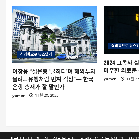
심리학으로 뉴스
심리학으로 뉴스읽기
2024 고독사
마주한 외로운 
이창용 “젊은층 ‘쿨하다’며 해외투자
몰려… 유행처럼 번져 걱정”— 한국
yumen
11월 27
은행 총재가 할 말인가
yumen
11월 28, 2025
옛글 다시 보기
AI
심리테스트
심리학으로 뉴스읽기
사회