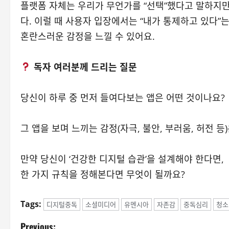
플랫폼 자체는 우리가 무언가를 “선택”했다고 말하지만,
다. 이럴 때 사용자 입장에서는 “내가 통제하고 있다”
혼란스러운 감정을 느낄 수 있어요.
독자 여러분께 드리는 질문
당신이 하루 중 먼저 들여다보는 앱은 어떤 것이나요?
그 앱을 보며 느끼는 감정(자극, 불안, 부러움, 허전 등
만약 당신이 ‘건강한 디지털 습관’을 설계해야 한다면,
한 가지 규칙을 정해본다면 무엇이 될까요?
Tags:
디지털중독
소셜미디어
유멘시아
자존감
중독심리
청소
P
Previous: