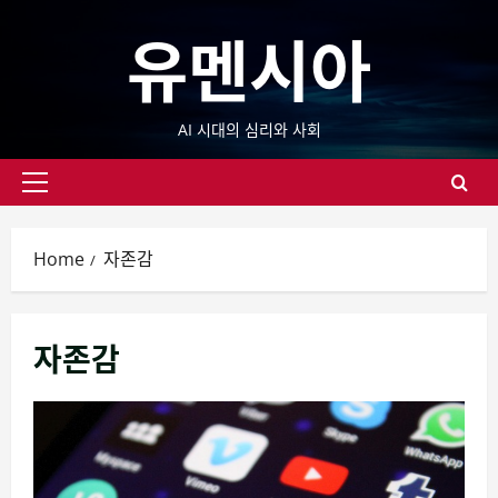
Skip
유멘시아
to
content
AI 시대의 심리와 사회
Primary
Menu
Home
자존감
자존감