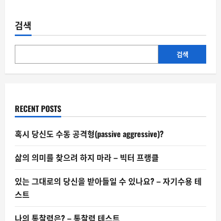
나
는
자
검색
존
감
이
강
한
검색
사
람
일
까
–
자
존
RECENT POSTS
감
테
스
트
혹시 당신도 수동 공격형(passive aggressive)?
삶의 의미를 찾으려 하지 마라 – 빅터 프랭클
있는 그대로의 당신을 받아들일 수 있나요? – 자기수용 테
스트
나의 통찰력은? – 통찰력 테스트