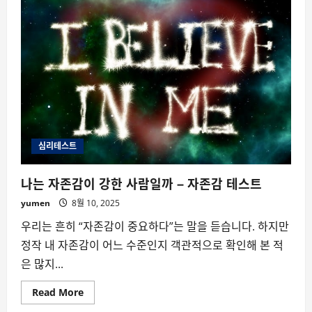
디
어,
우
리
의
마
음
을
조
종
하
고
있
을
까?
심리테스트
나는 자존감이 강한 사람일까 – 자존감 테스트
yumen
8월 10, 2025
우리는 흔히 “자존감이 중요하다”는 말을 듣습니다. 하지만
정작 내 자존감이 어느 수준인지 객관적으로 확인해 본 적
은 많지...
Read
Read More
more
about