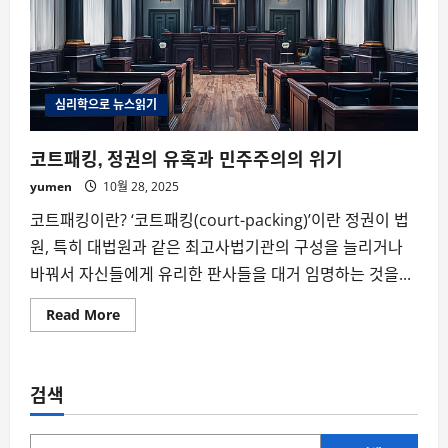
심리학으로 뉴스읽기
코트패킹, 정권의 유혹과 민주주의의 위기
yumen
10월 28, 2025
코트패킹이란? ‘코트패킹(court-packing)’이란 정권이 법
원, 특히 대법원과 같은 최고사법기관의 구성을 늘리거나
바꿔서 자신들에게 유리한 판사들을 대거 임명하는 것을...
Read
Read More
more
about
코
트
패
검색
킹,
정
권
의