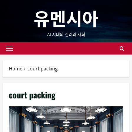
Skip
유멘시아
to
content
AI 시대의 심리와 사회
Primary
Menu
Home
court packing
court packing