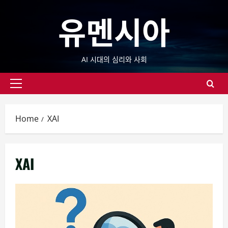
Skip
유멘시아
to
content
AI 시대의 심리와 사회
Primary
Menu
Home
XAI
XAI