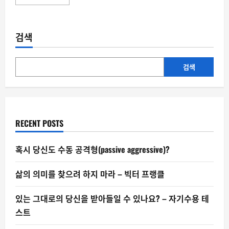
more
about
XAI
–
우
검색
리
는
왜
AI
에
검색
게
판
단
이
유
를
물
RECENT POSTS
어
야
하
는
혹시 당신도 수동 공격형(passive aggressive)?
가
삶의 의미를 찾으려 하지 마라 – 빅터 프랭클
있는 그대로의 당신을 받아들일 수 있나요? – 자기수용 테
스트