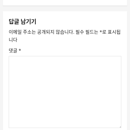
n
a
답글 남기기
v
이메일 주소는 공개되지 않습니다.
필수 필드는
*
로 표시됩
니다
i
댓글
*
g
a
t
i
o
n