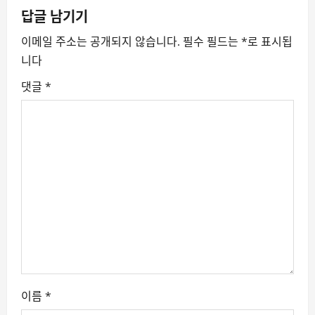
a
답글 남기기
v
이메일 주소는 공개되지 않습니다.
필수 필드는
*
로 표시됩
니다
i
댓글
*
g
a
t
i
o
n
이름
*